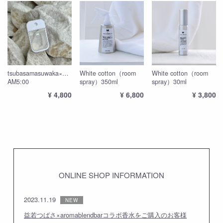
tsubasamasuwaka×aromablendbar
White cotton（room
White cotton（room
AM5:00
spray）350ml
spray）30ml
¥ 4,800
¥ 6,800
¥ 3,800
ONLINE SHOP INFORMATION
2023.11.19
益若つばさ×aromablendbarコラボ香水をご購入のお客様