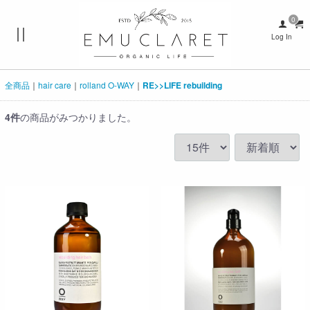
Log In
全商品
hair care
rolland O-WAY
RE>>LIFE rebuilding
4
件
の商品がみつかりました。